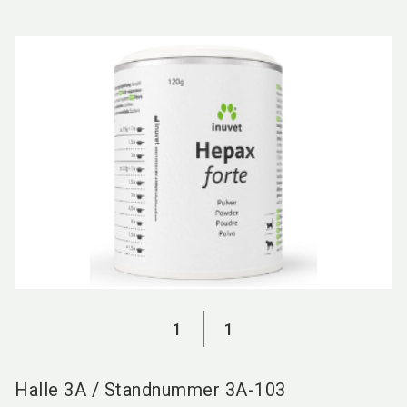
language
DE
search
1
1
Halle
3A
/
Standnummer
3A-103