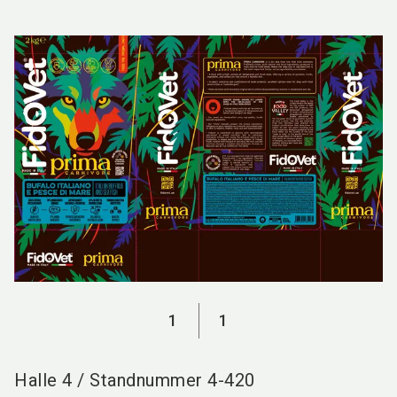
language
DE
search
1
1
Halle
4
/
Standnummer
4-420