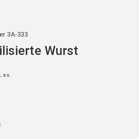
language
DE
search
er
3A-333
lisierte Wurst
 a.s.
i