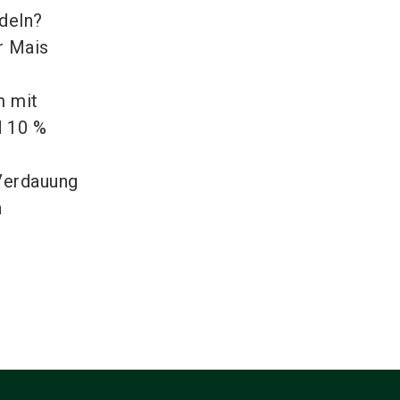
deln?
r Mais
m mit
d 10 %
Verdauung
n