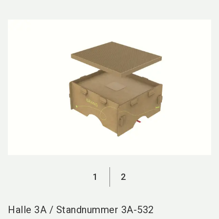
language
DE
search
1
2
Halle
3A
/
Standnummer
3A-532