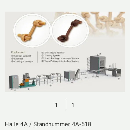
language
DE
search
1
1
Halle
4A
/
Standnummer
4A-518