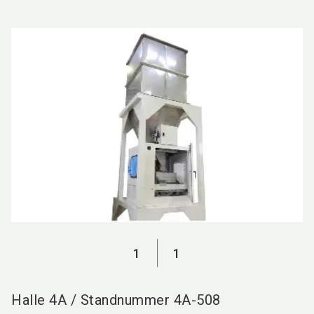
language
DE
search
1
1
Halle
4A
/
Standnummer
4A-508