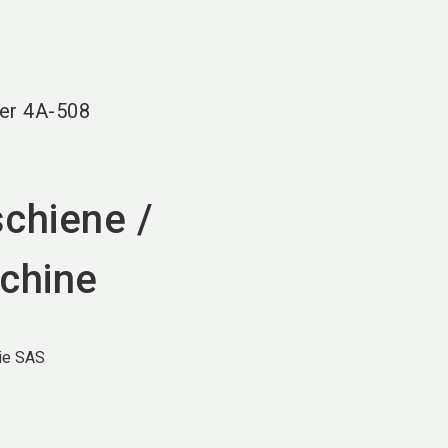
language
DE
search
er
4A-508
chiene /
chine
rie SAS