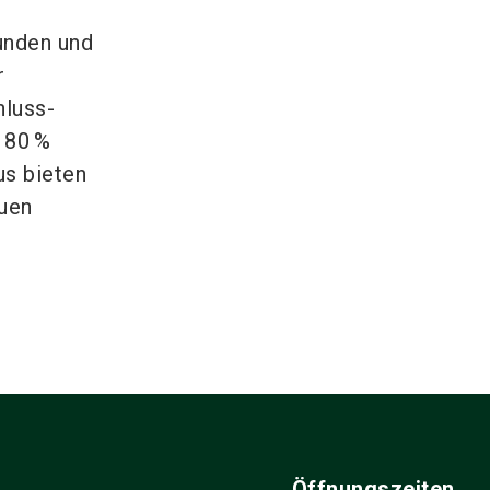
unden und
r
hluss-
 80 %
s bieten
uen
e
Öffnungszeiten