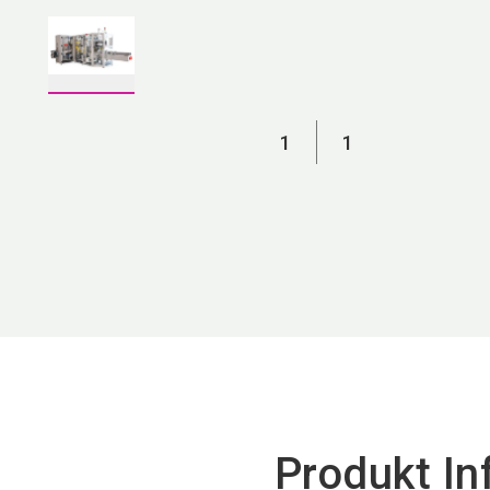
1
1
Produkt In