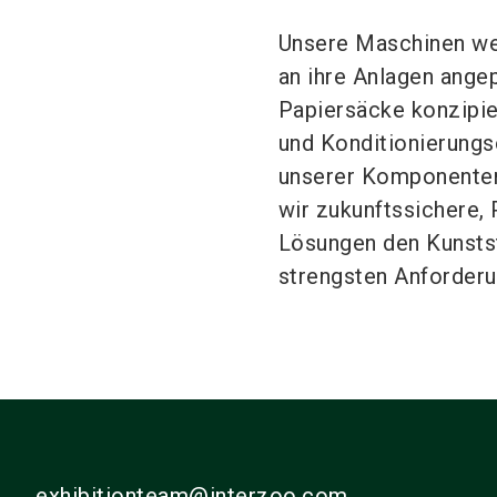
Unsere Maschinen wer
an ihre Anlagen angep
Papiersäcke konzipier
und Konditionierungs
unserer Komponenten
wir zukunftssichere
Lösungen den Kunstst
strengsten Anforder
exhibitionteam@interzoo.com