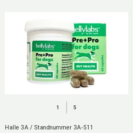
language
DE
search
1
5
Halle
3A
/
Standnummer
3A-511