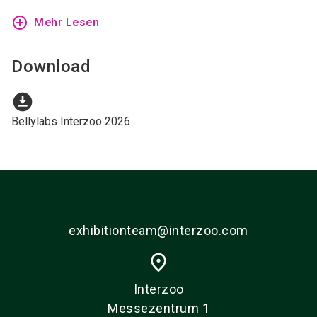
add_circle_outline
Mehr Lesen
Download
download_for_offline
Bellylabs Interzoo 2026
exhibitionteam@interzoo.com
place
Interzoo
Messezentrum 1