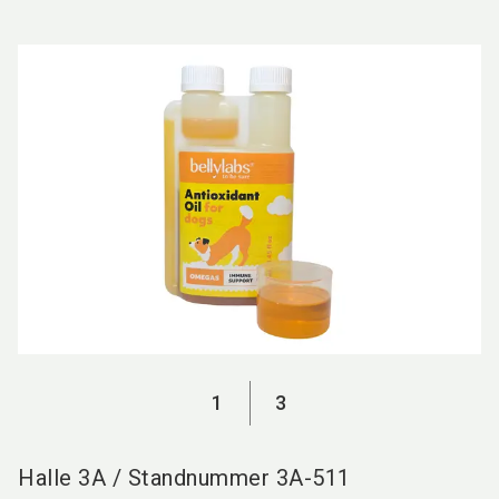
language
DE
search
1
3
Halle
3A
/
Standnummer
3A-511