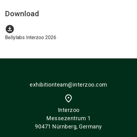
Download
download_for_offline
Bellylabs Interzoo 2026
exhibitionteam@interzoo.com
place
Interzoo
Messezentrum 1
90471 Nürnberg, Germany