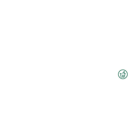
Interzoo-Newsletter
Branchenwissen, Insights und
Neuigkeiten zur Interzoo – das
bietet Ihnen der Newsletter der
Weltleitmesse der
internationalen Heimtierbranche.