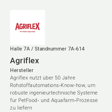
language
DE
search
Halle
7A
/
Standnummer
7A-614
Agriflex
Hersteller
Agriflex nutzt über 50 Jahre
Rohstoffautomations‑Know-how, um
robuste ingenieurtechnische Systeme
für PetFood‑ und Aquafarm‑Prozesse
zu liefern