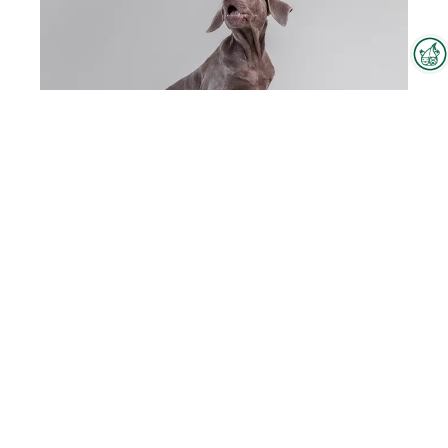
Interzoo-Newsletter
Branchenwissen, Insights und
Neuigkeiten zur Interzoo – das
bietet Ihnen der Newsletter der
Weltleitmesse der
internationalen Heimtierbranche.
PAIKKA Cooling Orthopedic Mattress
Melden Sie sich jetzt an und
bleiben Sie immer up-to-date.
Zum Produkt
Mitarbeiter