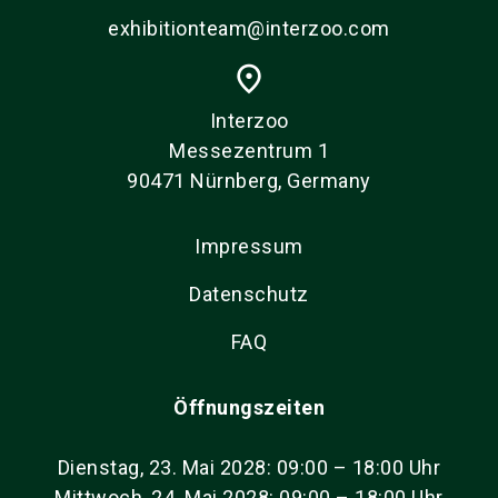
exhibitionteam@interzoo.com
place
Interzoo
Messezentrum 1
90471 Nürnberg, Germany
Impressum
Datenschutz
FAQ
Öffnungszeiten
Dienstag, 23. Mai 2028: 09:00 – 18:00 Uhr
Mittwoch, 24. Mai 2028: 09:00 – 18:00 Uhr