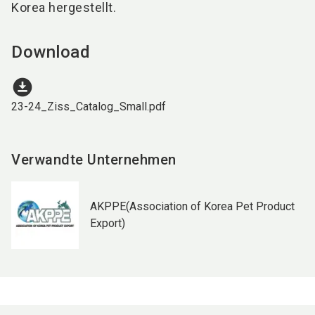
Korea hergestellt.
Download
download_for_offline
23-24_Ziss_Catalog_Small.pdf
Verwandte Unternehmen
AKPPE(Association of Korea Pet Product
Export)