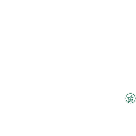
Interzoo-Newsletter
Branchenwissen, Insights und
Neuigkeiten zur Interzoo – das