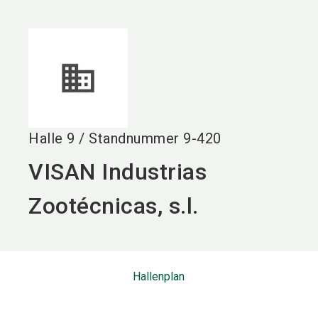
language
DE
search
Halle
9
/
Standnummer
9-420
VISAN Industrias
Zootécnicas, s.l.
Hallenplan