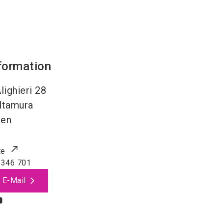
formation
lighieri 28
ltamura
ien
te
 346 701
 E-Mail