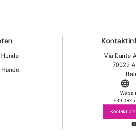
eten
Kontaktin
r Hunde
Via Dante A
70022
A
r Hunde
Ital
language
Websi
+39 0835
Kontakt per