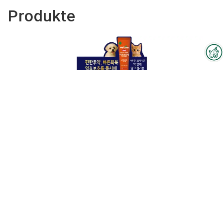
Produkte
Interzoo-Newsletter
Branchenwissen, Insights und
Neuigkeiten zur Interzoo – das
bietet Ihnen der Newsletter der
Weltleitmesse der
internationalen Heimtierbranche.
Melden Sie sich jetzt an und
bleiben Sie immer up-to-date.
WelCare Medi – Wasserlose,
zusammendrückbare Medikamenten-
Schutzhülle mit Probiotika und
Verdauungsenzymen (Klinisch