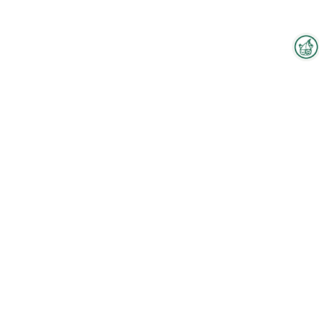
Interzoo-Newsletter
Branchenwissen, Insights und
Neuigkeiten zur Interzoo – das
Zum Hallenplan
bietet Ihnen der Newsletter der
Weltleitmesse der
internationalen Heimtierbranche.
Mitarbeiter
Melden Sie sich jetzt an und
bleiben Sie immer up-to-date.