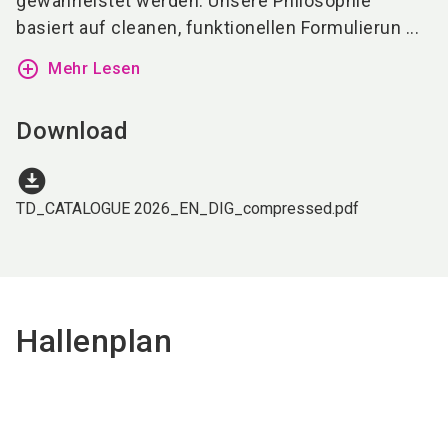
gewährleistet werden. Unsere Philosophie
basiert auf cleanen, funktionellen Formulierun ...
add_circle_outline
Mehr Lesen
Download
download_for_offline
TD_CATALOGUE 2026_EN_DIG_compressed.pdf
Hallenplan