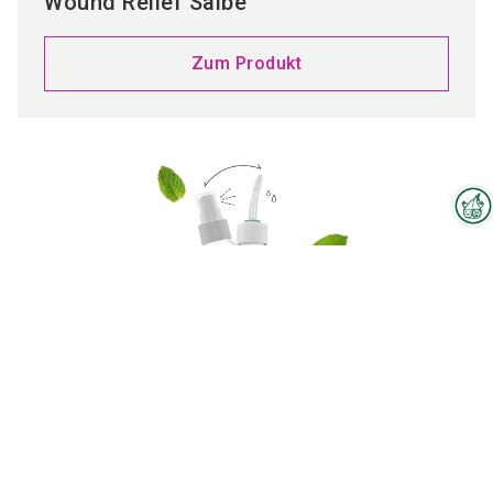
Wound Relief Salbe
Zum Produkt
Interzoo-Newsletter
Branchenwissen, Insights und
Neuigkeiten zur Interzoo – das
bietet Ihnen der Newsletter der
Weltleitmesse der
internationalen Heimtierbranche.
Melden Sie sich jetzt an und
Ear & Skin Care 3in1
bleiben Sie immer up-to-date.