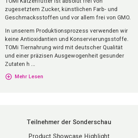
TOMi Katzenfutter ist absolut frei von
zugesetztem Zucker, künstlichen Farb- und
Geschmacksstoffen und vor allem frei von GMO.
In unserem Produktionsprozess verwenden wir
keine Antioxidantien und Konservierungsstoffe.
TOMi Tiernahrung wird mit deutscher Qualität
und einer präzisen Ausgewogenheit gesunder
Zutaten h ...
add_circle_outline
Mehr Lesen
Teilnehmer der Sonderschau
Product Showcase Highlight