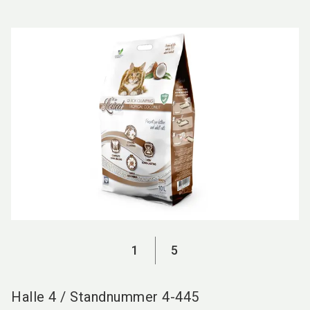
language
DE
search
1
5
Halle
4
/
Standnummer
4-445