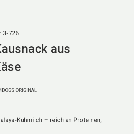
language
DE
search
r
3-726
Kausnack aus
Käse
 4DOGS ORIGINAL
alaya-Kuhmilch – reich an Proteinen,