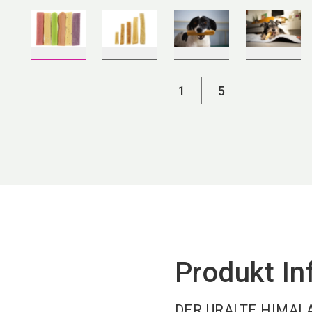
1
5
Produkt In
DER URALTE HIMALA