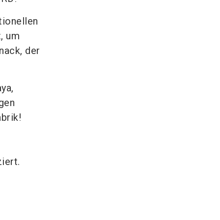
tionellen
t, um
nack, der
ya,
agen
brik!
iert.