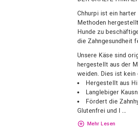
Chhurpi ist ein harte
Methoden hergestellt 
Hunde zu beschäftigen
die Zahngesundheit f
Unsere Käse sind ori
hergestellt aus der M
weiden. Dies ist kei
Hergestellt aus Hi
Langlebiger Kausna
Fördert die Zahnhy
Glutenfrei und l ...
add_circle_outline
Mehr Lesen