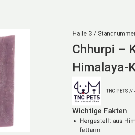
Halle
3
/
Standnumme
Chhurpi – 
Himalaya-
TNC PETS //
Wichtige Fakten
Hergestellt aus Him
fettarm.