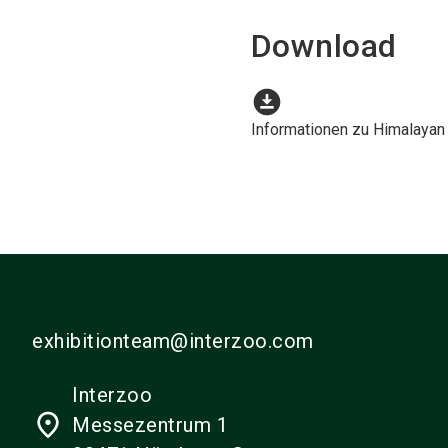
Download
download_for_offline
Informationen zu Himalayan
exhibitionteam@interzoo.com
Interzoo
place
Messezentrum 1