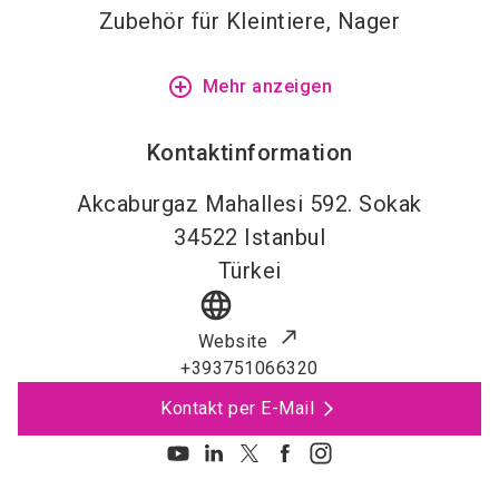
Zubehör für Kleintiere, Nager
add_circle_outline
Mehr anzeigen
Kontaktinformation
Akcaburgaz Mahallesi 592. Sokak
34522
Istanbul
Türkei
language
Website
+393751066320
Kontakt per E-Mail