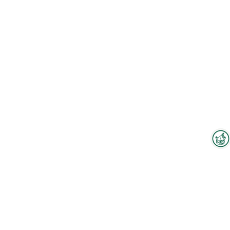
Interzoo-Newsletter
Branchenwissen, Insights und
Zum Hallenplan
Neuigkeiten zur Interzoo – das
bietet Ihnen der Newsletter der
Weltleitmesse der