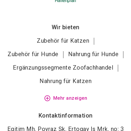
Hallenplan
Wir bieten
Zubehör für Katzen
Zubehör für Hunde
Nahrung für Hunde
Ergänzungssegmente Zoofachhandel
Nahrung für Katzen
add_circle_outline
Mehr anzeigen
Kontaktinformation
Egitim Mh. Poyraz Sk. Ertogay Is Mrk. no: 3