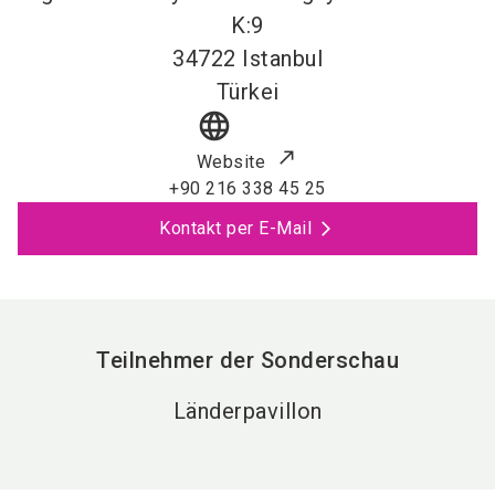
K:9
34722
Istanbul
Türkei
language
Website
+90 216 338 45 25
Kontakt per E-Mail
Teilnehmer der Sonderschau
Länderpavillon