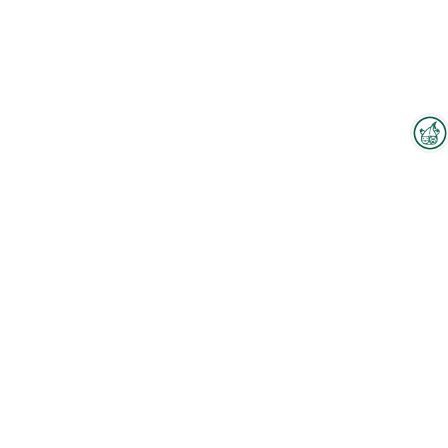
Interzoo-Newsletter
Branchenwissen, Insights und
Neuigkeiten zur Interzoo – das
bietet Ihnen der Newsletter der
Weltleitmesse der
internationalen Heimtierbranche.
Zum Hallenplan
Melden Sie sich jetzt an und
bleiben Sie immer up-to-date.