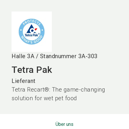
language
DE
search
Halle
3A
/
Standnummer
3A-303
Tetra Pak
Lieferant
Tetra Recart®: The game-changing
solution for wet pet food
Über uns