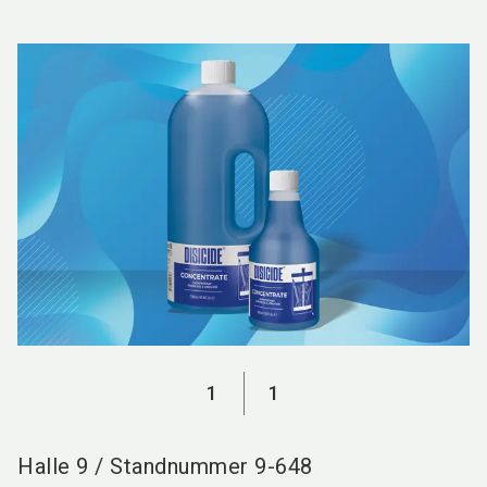
language
DE
search
1
1
Halle
9
/
Standnummer
9-648