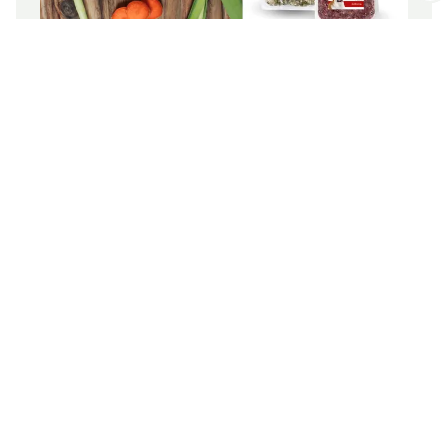
Interzoo-Newsletter
Branchenwissen, Insights und
BARF: Hochwertiges Frischfleisch
Neuigkeiten zur Interzoo – das
bietet Ihnen der Newsletter der
Zum Produkt
Weltleitmesse der
internationalen Heimtierbranche.
Melden Sie sich jetzt an und
bleiben Sie immer up-to-date.