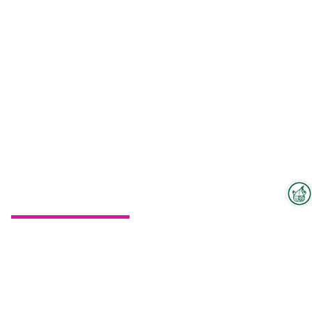
Interzoo-Newsletter
Zum Hallenplan
Branchenwissen, Insights und
Neuigkeiten zur Interzoo – das
bietet Ihnen der Newsletter der
Weltleitmesse der