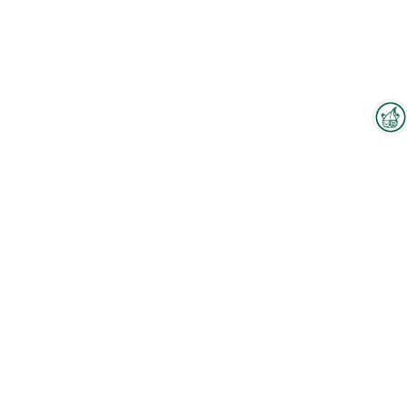
Interzoo-Newsletter
Branchenwissen, Insights und
Neuigkeiten zur Interzoo – das
bietet Ihnen der Newsletter der
Weltleitmesse der
internationalen Heimtierbranche.
Melden Sie sich jetzt an und
bleiben Sie immer up-to-date.
Zum Hallenplan