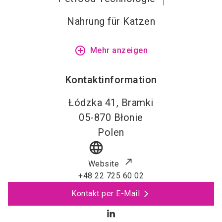
Nahrung für Katzen
add_circle_outline
Mehr anzeigen
Kontaktinformation
Łódzka 41, Bramki
05-870
Błonie
Polen
language
Website
+48 22 725 60 02
Kontakt per E-Mail