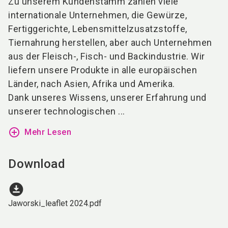
Zu unserem Kundenstamm zählen viele
internationale Unternehmen, die Gewürze,
Fertiggerichte, Lebensmittelzusatzstoffe,
Tiernahrung herstellen, aber auch Unternehmen
aus der Fleisch-, Fisch- und Backindustrie. Wir
liefern unsere Produkte in alle europäischen
Länder, nach Asien, Afrika und Amerika.
Dank unseres Wissens, unserer Erfahrung und
unserer technologischen ...
add_circle_outline
Mehr Lesen
Download
download_for_offline
Jaworski_leaflet 2024.pdf