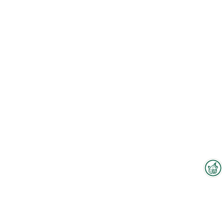
Interzoo-Newsletter
Branchenwissen, Insights und
Neuigkeiten zur Interzoo – das