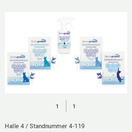
language
DE
search
1
1
Halle
4
/
Standnummer
4-119