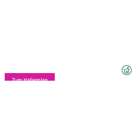
Zum Hallenplan
Interzoo-Newsletter
Branchenwissen, Insights und
Neuigkeiten zur Interzoo – das
bietet Ihnen der Newsletter der
Weltleitmesse der
internationalen Heimtierbranche.
exhibitionteam@interzoo.com