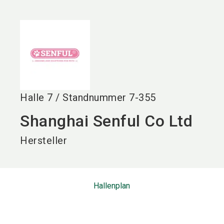
language
DE
search
Halle
7
/
Standnummer
7-355
Shanghai Senful Co Ltd
Hersteller
Hallenplan