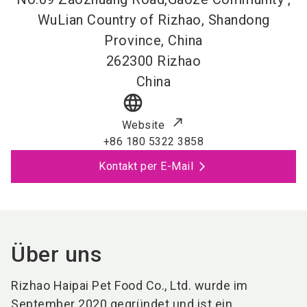
WuLian Country of Rizhao, Shandong
Province, China
262300
Rizhao
China
language
Website
+86 180 5322 3858
Kontakt per E-Mail
Über uns
Rizhao Haipai Pet Food Co., Ltd. wurde im
September 2020 gegründet und ist ein