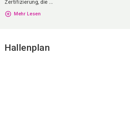
Zertifizierung, die ...
add_circle_outline
Mehr Lesen
Hallenplan