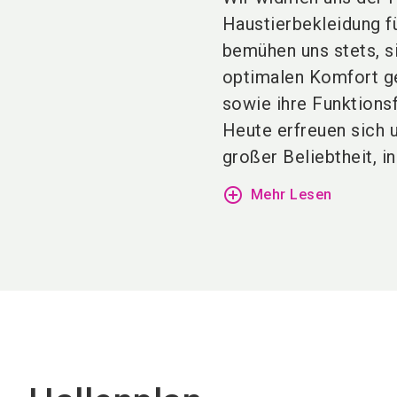
Haustierbekleidung fü
bemühen uns stets, s
optimalen Komfort ge
sowie ihre Funktions
Heute erfreuen sich 
großer Beliebtheit, i
add_circle_outline
Mehr Lesen