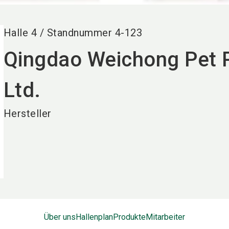
Halle
4
/
Standnummer
4-123
Qingdao Weichong Pet P
Ltd.
Hersteller
Über uns
Hallenplan
Produkte
Mitarbeiter