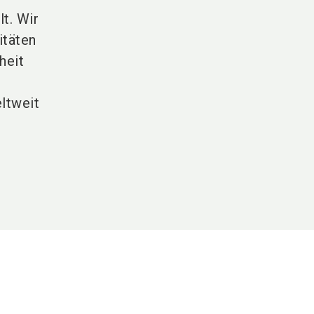
t. Wir
itäten
heit
ltweit