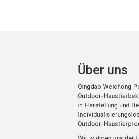
Über uns
Qingdao Weichong Pet 
Outdoor-Haustierbekl
in Herstellung und D
Individualisierungslö
Outdoor-Haustierprod
Wir widmen uns der H