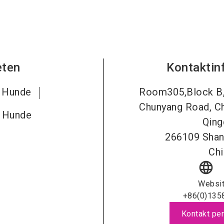
eten
Kontaktin
r Hunde
Room305,Block B,B
Chunyang Road, Ch
r Hunde
Qin
266109
Shan
Chi
language
Websi
+86(0)135
Kontakt per