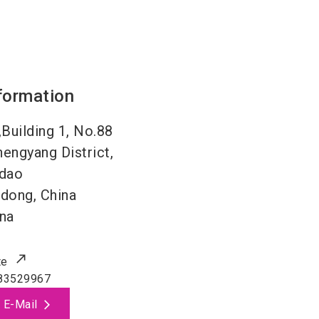
formation
uilding 1, No.88
engyang District,
gdao
dong, China
na
te
83529967
 E-Mail