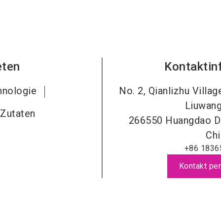
eten
Kontaktin
hnologie
No. 2, Qianlizhu Villa
Liuwang
 Zutaten
266550
Huangdao Di
Chi
+86 1836
Kontakt per