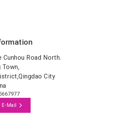
formation
ge Cunhou Road North.
 Town,
strict,Qingdao City
na
5667977
 E-Mail