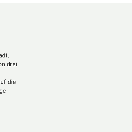
adt,
on drei
uf die
ige