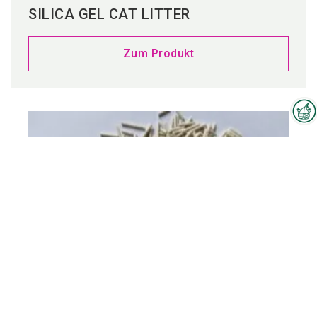
SILICA GEL CAT LITTER
Zum Produkt
Interzoo-Newsletter
Branchenwissen, Insights und
Neuigkeiten zur Interzoo – das
bietet Ihnen der Newsletter der
Weltleitmesse der
internationalen Heimtierbranche.
Melden Sie sich jetzt an und
bleiben Sie immer up-to-date.
TOFU CAT LITTER