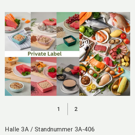
language
DE
search
1
2
Halle
3A
/
Standnummer
3A-406