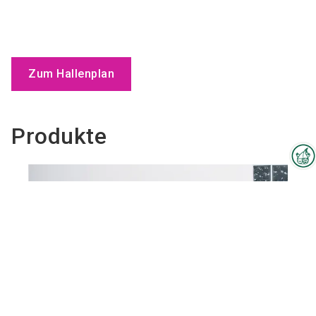
Zum Hallenplan
Produkte
Interzoo-Newsletter
Branchenwissen, Insights und
Neuigkeiten zur Interzoo – das
bietet Ihnen der Newsletter der
Weltleitmesse der
internationalen Heimtierbranche.
Melden Sie sich jetzt an und