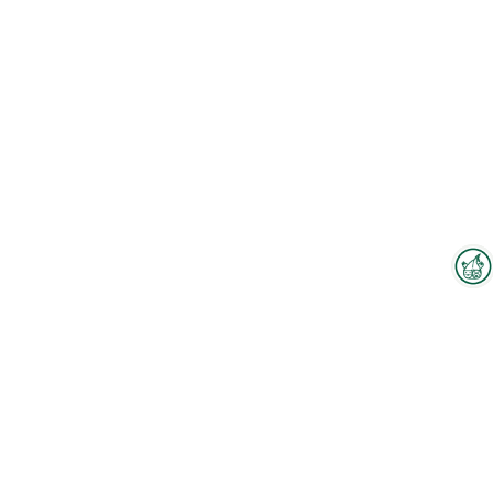
Interzoo-Newsletter
Branchenwissen, Insights und
Neuigkeiten zur Interzoo – das
bietet Ihnen der Newsletter der
Weltleitmesse der
internationalen Heimtierbranche.