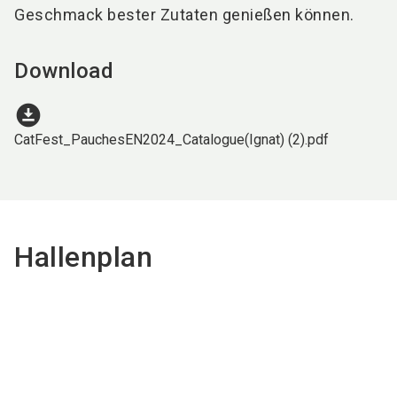
Geschmack bester Zutaten genießen können.
Download
download_for_offline
CatFest_PauchesEN2024_Catalogue(Ignat) (2).pdf
Hallenplan