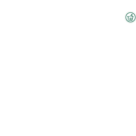
Interzoo-Newsletter
Branchenwissen, Insights und
Neuigkeiten zur Interzoo – das
bietet Ihnen der Newsletter der
Weltleitmesse der
internationalen Heimtierbranche.
Melden Sie sich jetzt an und
bleiben Sie immer up-to-date.
Zum Hallenplan
Sehen Sie sich unser Firmenvideo an