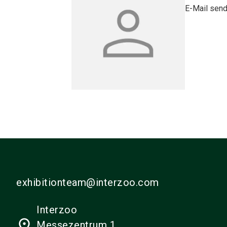
E-Mail sen
exhibitionteam@interzoo.com
Interzoo
place
Messezentrum 1