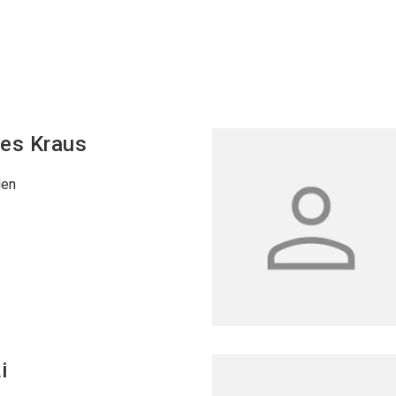
nes
Kraus
den
i