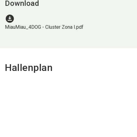
Download
download_for_offline
MiauMiau_4DOG - Cluster Zona I.pdf
Hallenplan