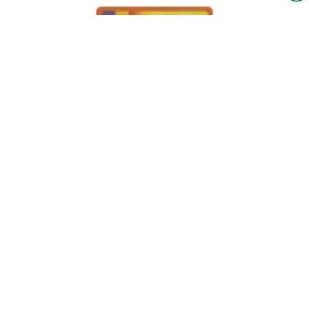
Interzoo-Newsletter
Branchenwissen, Insights und
Neuigkeiten zur Interzoo – das
bietet Ihnen der Newsletter der
Weltleitmesse der
internationalen Heimtierbranche.
Melden Sie sich jetzt an und
bleiben Sie immer up-to-date.
MIAU MIAU WET FOOD POUCH
CHICKEN LIVER IN GRAVY 100G
Zum Produkt