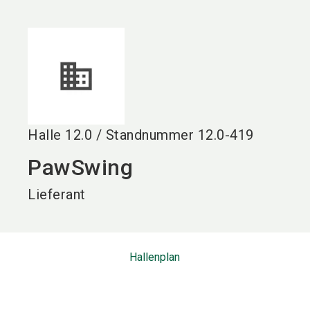
language
DE
search
Halle
12.0
/
Standnummer
12.0-419
PawSwing
Lieferant
Hallenplan