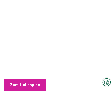
Zum Hallenplan
Interzoo-Newsletter
Branchenwissen, Insights und
Produkte
Neuigkeiten zur Interzoo – das