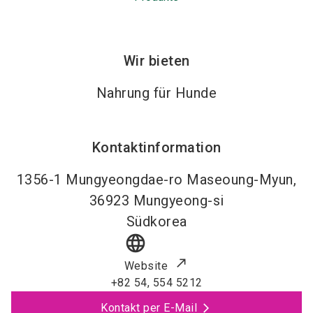
Wir bieten
Nahrung für Hunde
Kontaktinformation
1356-1 Mungyeongdae-ro Maseoung-Myun,
36923
Mungyeong-si
Südkorea
language
Website
+82 54, 554 5212
Kontakt per E-Mail