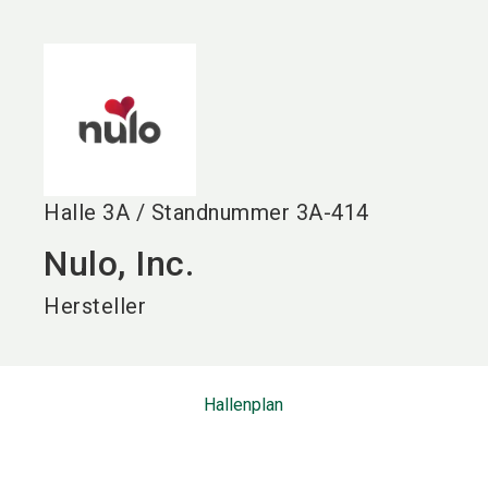
language
DE
search
Halle
3A
/
Standnummer
3A-414
Nulo, Inc.
Hersteller
Hallenplan