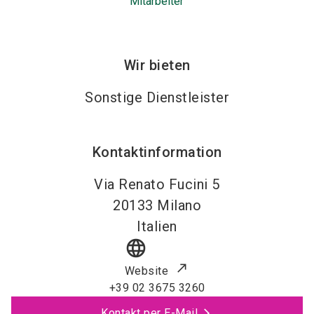
Mitarbeiter
Wir bieten
Sonstige Dienstleister
Kontaktinformation
Via Renato Fucini 5
20133
Milano
Italien
language
Website
+39 02 3675 3260
Kontakt per E-Mail