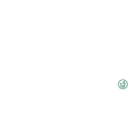
Interzoo-Newsletter
Branchenwissen, Insights und
Neuigkeiten zur Interzoo – das
bietet Ihnen der Newsletter der