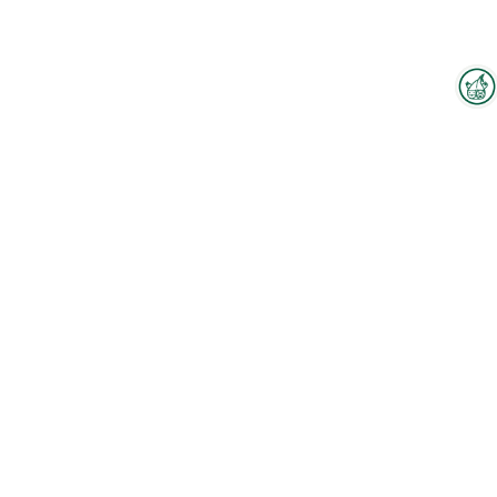
Interzoo-Newsletter
Branchenwissen, Insights und
Neuigkeiten zur Interzoo – das
bietet Ihnen der Newsletter der
Zum Hallenplan
Weltleitmesse der
internationalen Heimtierbranche.
Melden Sie sich jetzt an und
Keywords
bleiben Sie immer up-to-date.
Geweihe
Hunde
Kauartikel
Nachhaltige Ressourcen