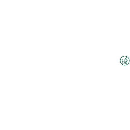
Interzoo-Newsletter
Branchenwissen, Insights und
Neuigkeiten zur Interzoo – das
bietet Ihnen der Newsletter der
Weltleitmesse der
internationalen Heimtierbranche.
Melden Sie sich jetzt an und