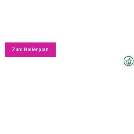
Zum Hallenplan
Interzoo-Newsletter
Produkte
Branchenwissen, Insights und
Neuigkeiten zur Interzoo – das
bietet Ihnen der Newsletter der
Weltleitmesse der
internationalen Heimtierbranche.
Melden Sie sich jetzt an und
bleiben Sie immer up-to-date.