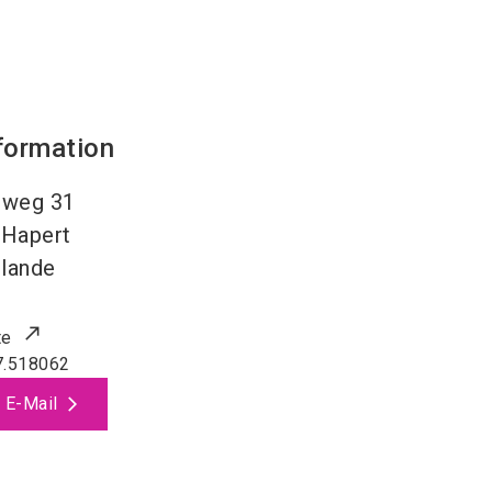
formation
dweg 31
Hapert
lande
te
7.518062
 E-Mail