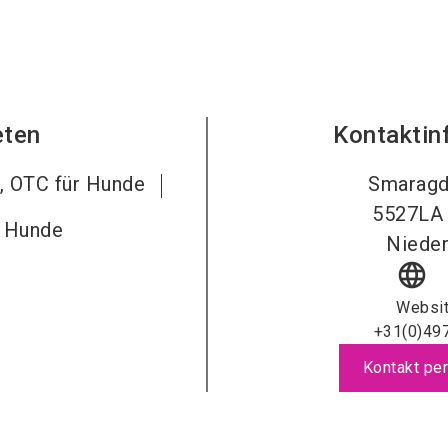
eten
Kontaktin
l, OTC für Hunde
Smarag
5527LA
r Hunde
Nieder
language
Websi
+31(0)49
Kontakt per