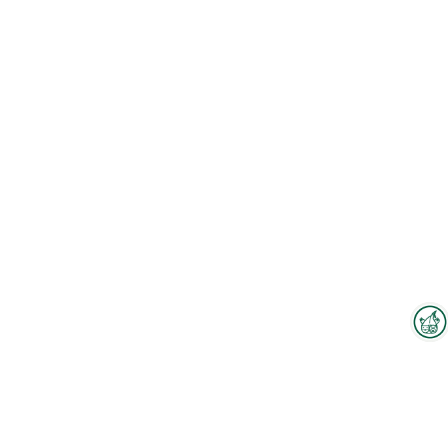
Interzoo-Newsletter
Branchenwissen, Insights und
Neuigkeiten zur Interzoo – das